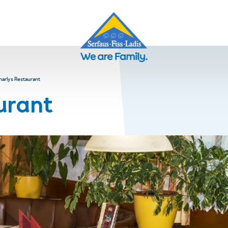
harlys Restaurant
urant