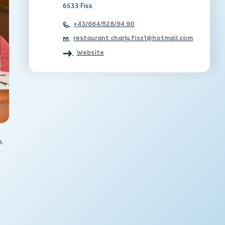
6533 Fiss
+43/664/528/94 90
restaurant.charly.fiss1@hotmail.com
Website
n.