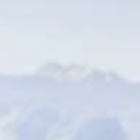
Unterkünfte finden
Ticket- &
Gutscheinshop
+43/5476/6239
Deutsch
info@serfaus-fiss-ladis.at