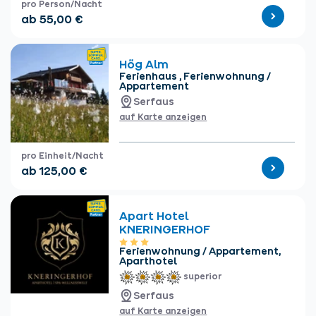
Unterkünfte finden
Ticket- &
Gutscheinshop
+43/5476/6239
Deutsch
info@serfaus-fiss-ladis.at