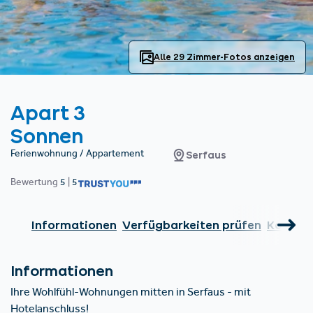
Unterkünfte finden
Ticket- &
Gutscheinshop
+43/5476/6239
Deutsch
info@serfaus-fiss-ladis.at