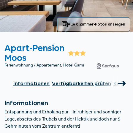
Unterkünfte finden
Ticket- &
Gutscheinshop
+43/5476/6239
Deutsch
info@serfaus-fiss-ladis.at