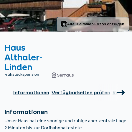
Unterkünfte finden
Ticket- &
Gutscheinshop
+43/5476/6239
Deutsch
info@serfaus-fiss-ladis.at