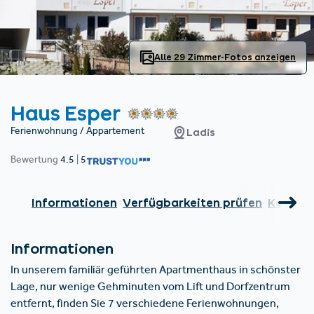
Unterkünfte finden
Ticket- &
Gutscheinshop
+43/5476/6239
Deutsch
info@serfaus-fiss-ladis.at