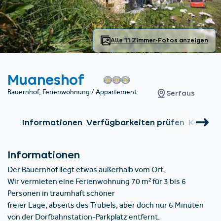
Unterkünfte finden
Ticket- &
Gutscheinshop
+43/5476/6239
Deutsch
info@serfaus-fiss-ladis.at