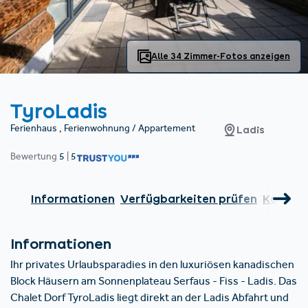
Unterkünfte finden
Ticket- &
Gutscheinshop
+43/5476/6239
Deutsch
info@serfaus-fiss-ladis.at