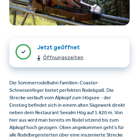
Jetzt geöffnet
Öffnungszeiten
Unterkünfte finden
Ticket- &
Gutscheinshop
Die Sommerrodelbahn Familien-Coaster-
Schneisenfeger bietet perfekten Rodelspaß. Die
+43/5476/6239
Deutsch
Strecke verläuft vom Alpkopf zum Högsee - der
info@serfaus-fiss-ladis.at
Einstieg befindet sich in einem alten Sägewerk direkt
neben dem Restaurant Seealm Hög auf 1.820 m. Von
hier aus wird man bereits im Rodel sitzend bis zum
Alpkopf hoch gezogen. Oben angekommen geht’s für
alle Rodelbegeisterten über eine inszenierte Strecke