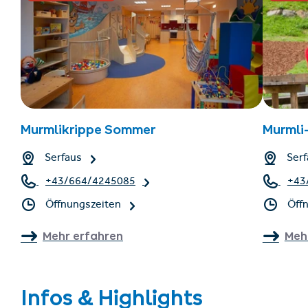
Murmlikrippe Sommer
Murmli
Serfaus
Serf
+43/664/4245085
+43
Öffnungszeiten
Öff
Mehr erfahren
Meh
Infos & Highlights