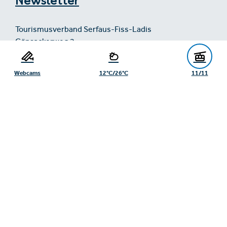
Newsletter
Tourismusverband Serfaus-Fiss-Ladis
Gänsackerweg 2
6534 Serfaus
+43/5476/6239
Webcams
12°C/26°C
11/11
info@serfaus-fiss-ladis.at