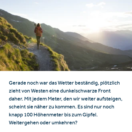
Unterkünfte finden
Ticket- &
Gutscheinshop
Gerade noch war das Wetter beständig, plötzlich
zieht von Westen eine dunkelschwarze Front
+43/5476/6239
Deutsch
daher. Mit jedem Meter, den wir weiter aufsteigen,
info@serfaus-fiss-ladis.at
scheint sie näher zu kommen. Es sind nur noch
knapp 100 Höhenmeter bis zum Gipfel.
Weitergehen oder umkehren?