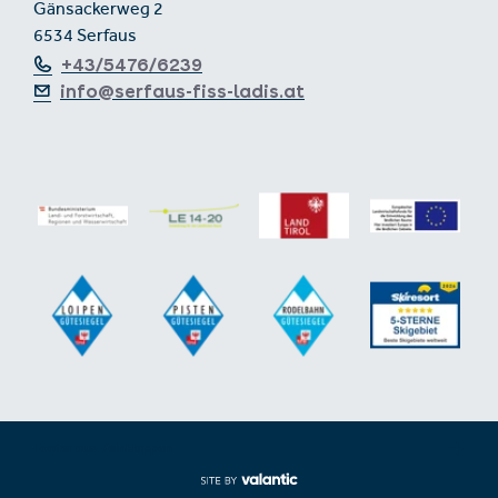
Gänsackerweg 2
6534 Serfaus
+43/5476/6239
info@serfaus-fiss-ladis.at
Footer aus-/einklappen