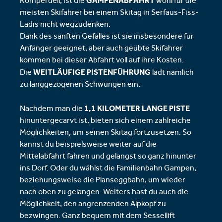
GAMPENABFAHRT
Komperdell, ist die
wohl für die
meisten Skifahrer bei einem Skitag in Serfaus-Fiss-
Ladis nicht wegzudenken.
Dank des sanften Gefälles ist sie insbesondere für
Anfänger geeignet, aber auch geübte Skifahrer
kommen bei dieser Abfahrt voll auf ihre Kosten.
WEITLÄUFIGE PISTENFÜHRUNG
Die
lädt nämlich
zu langgezogenen Schwüngen ein.
1,1 KILOMETER LANGE PISTE
Nachdem man die
hinuntergecarvt ist, bieten sich einem zahlreiche
Möglichkeiten, um seinen Skitag fortzusetzen. So
kannst du beispielsweise weiter auf die
Mittelabfahrt fahren und gelangst so ganz hinunter
ins Dorf. Oder du wählst die Familienbahn Gampen,
beziehungsweise die Planseggbahn, um wieder
nach oben zu gelangen. Weiters hast du auch die
Möglichkeit, den angrenzenden Alpkopf zu
bezwingen. Ganz bequem mit dem Sessellift