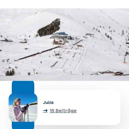
Unterkünfte finden
Ticket- &
Gutscheinshop
+43/5476/6239
Deutsch
info@serfaus-fiss-ladis.at
Julia
15 Beiträge