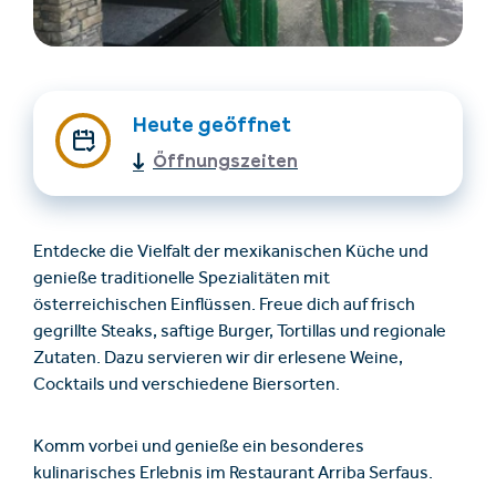
Heute geöffnet
Öffnungszeiten
Unterkünfte finden
Ticket- &
Entdecke die Vielfalt der mexikanischen Küche und
Gutscheinshop
genieße traditionelle Spezialitäten mit
österreichischen Einflüssen. Freue dich auf frisch
gegrillte Steaks, saftige Burger, Tortillas und regionale
+43/5476/6239
Deutsch
Zutaten. Dazu servieren wir dir erlesene Weine,
info@serfaus-fiss-ladis.at
Cocktails und verschiedene Biersorten.
Komm vorbei und genieße ein besonderes
kulinarisches Erlebnis im Restaurant Arriba Serfaus.