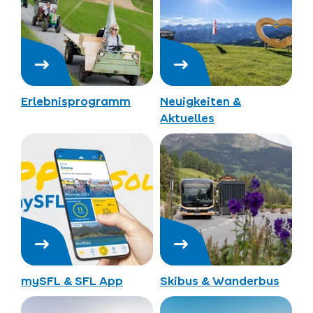
Erlebnisprogramm
Neuigkeiten &
Aktuelles
mySFL & SFL App
Skibus & Wanderbus