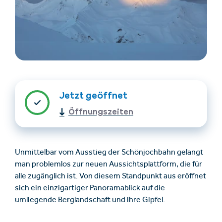
Jetzt geöffnet
Unterkünfte finden
Ticket- &
Öffnungszeiten
Gutscheinshop
Unmittelbar vom Ausstieg der Schönjochbahn gelangt
+43/5476/6239
Deutsch
man problemlos zur neuen Aussichtsplattform, die für
info@serfaus-fiss-ladis.at
alle zugänglich ist. Von diesem Standpunkt aus eröffnet
sich ein einzigartiger Panoramablick auf die
umliegende Berglandschaft und ihre Gipfel.