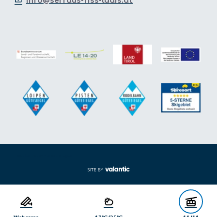
info@serfaus-fiss-ladis.at
Footer aus-/einklappen