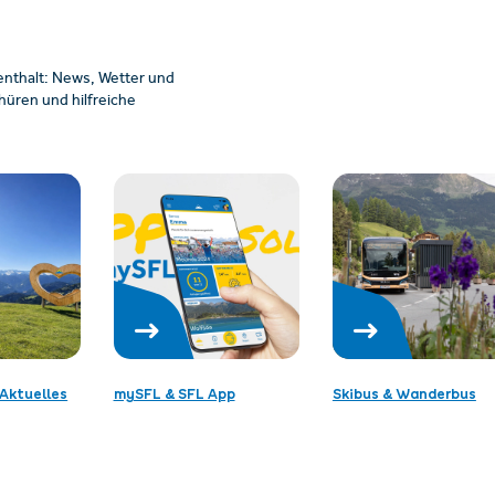
enthalt: News, Wetter und
üren und hilfreiche
Aktuelles
mySFL & SFL App
Skibus & Wanderbus