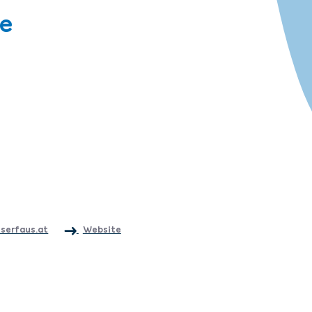
e
serfaus.at
Website