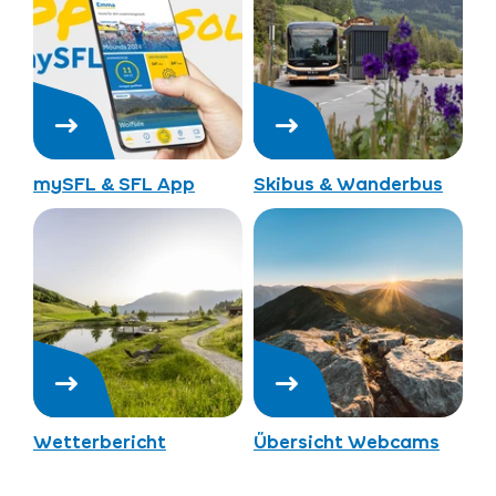
mySFL & SFL App
Skibus & Wanderbus
Wetterbericht
Übersicht Webcams