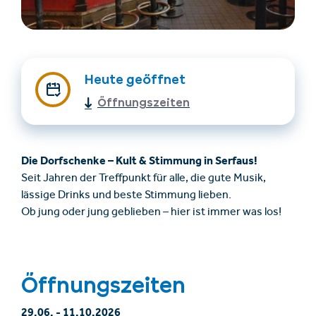
Heute geöffnet
Öffnungszeiten
Unterkünfte finden
Ticket- &
Die Dorfschenke – Kult & Stimmung in Serfaus!
Gutscheinshop
Seit Jahren der Treffpunkt für alle, die gute Musik,
lässige Drinks und beste Stimmung lieben.
Ob jung oder jung geblieben – hier ist immer was los!
+43/5476/6239
Deutsch
info@serfaus-fiss-ladis.at
Öffnungszeiten
29.06.
-
11.10.2026