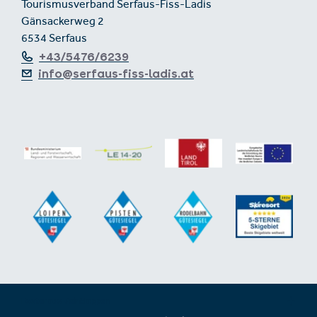
Tourismusverband Serfaus-Fiss-Ladis
Gänsackerweg 2
6534 Serfaus
+43/5476/6239
info@serfaus-fiss-ladis.at
Footer aus-/einklappen