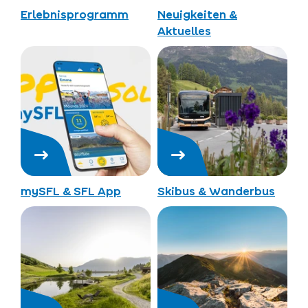
Erlebnisprogramm
Neuigkeiten &
Aktuelles
mySFL & SFL App
Skibus & Wanderbus