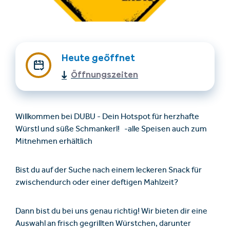
Heute geöffnet
Öffnungszeiten
Unterkünfte finden
Ticket- &
Willkommen bei DUBU - Dein Hotspot für herzhafte
Gutscheinshop
Würstl und süße Schmankerl! -alle Speisen auch zum
Mitnehmen erhältlich
+43/5476/6239
Deutsch
Bist du auf der Suche nach einem leckeren Snack für
info@serfaus-fiss-ladis.at
zwischendurch oder einer deftigen Mahlzeit?
Dann bist du bei uns genau richtig! Wir bieten dir eine
Auswahl an frisch gegrillten Würstchen, darunter