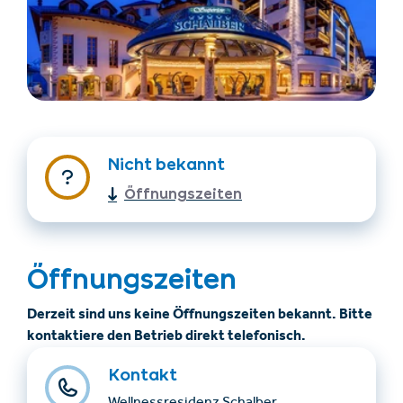
Nicht bekannt
Öffnungszeiten
Unterkünfte finden
Ticket- &
Gutscheinshop
Öffnungszeiten
+43/5476/6239
Deutsch
info@serfaus-fiss-ladis.at
Derzeit sind uns keine Öffnungszeiten bekannt. Bitte
kontaktiere den Betrieb direkt telefonisch.
Kontakt