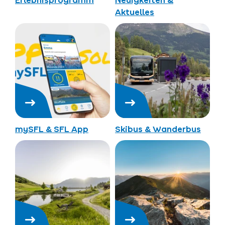
Erlebnisprogramm
Neuigkeiten &
Aktuelles
mySFL & SFL App
Skibus & Wanderbus