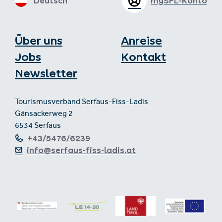
Deutsch
mySFL-Konto
Über uns
Anreise
Jobs
Kontakt
Newsletter
Tourismusverband Serfaus-Fiss-Ladis
Gänsackerweg 2
6534 Serfaus
+43/5476/6239
info@serfaus-fiss-ladis.at