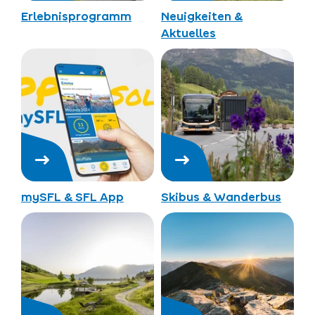
Erlebnisprogramm
Neuigkeiten &
Aktuelles
mySFL & SFL App
Skibus & Wanderbus