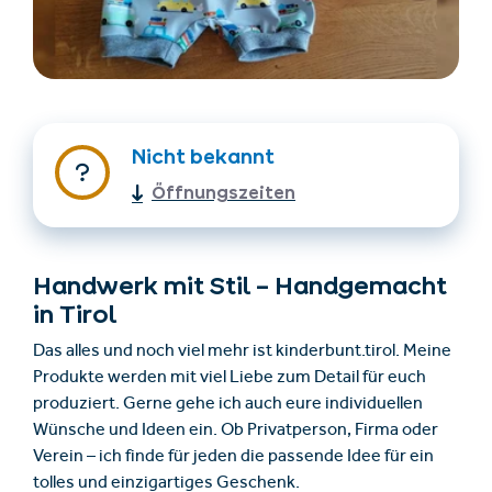
Nicht bekannt
Öffnungszeiten
Unterkünfte finden
Ticket- &
Gutscheinshop
Handwerk mit Stil – Handgemacht
in Tirol
+43/5476/6239
Deutsch
Das alles und noch viel mehr ist kinderbunt.tirol. Meine
info@serfaus-fiss-ladis.at
Produkte werden mit viel Liebe zum Detail für euch
produziert. Gerne gehe ich auch eure individuellen
Wünsche und Ideen ein. Ob Privatperson, Firma oder
Verein – ich finde für jeden die passende Idee für ein
tolles und einzigartiges Geschenk.