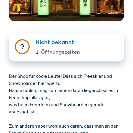
Nicht bekannt
Öffnungszeiten
Unterkünfte finden
Ticket- &
Gutscheinshop
Der Shop für coole Leute! Dass sich Freeskier und
Snowboarder hier wie zu
Hause fühlen, mag zum einen daran liegen,dass es im
+43/5476/6239
Deutsch
Peepshop alles gibt,
info@serfaus-fiss-ladis.at
was beim Freeriden und Snowboarden gerade
angesagt ist.
Zum anderen aber wohl auch daran, dass man an der