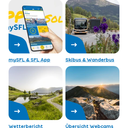
mySFL & SFL App
Skibus & Wanderbus
Wetterbericht
Übersicht Webcams