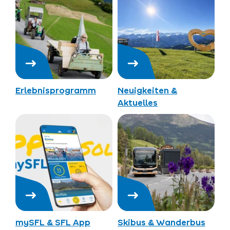
Erlebnisprogramm
Neuigkeiten &
Aktuelles
mySFL & SFL App
Skibus & Wanderbus