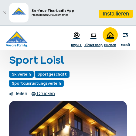
sr.table-of-contents
Bildergalerie
Kontakt
Infos & Highlights
Zum Hauptinhalt springen
Zum Inhaltsverzeichnis springen
Zur Hauptnavigation springen
Serfaus-Fiss-Ladis App
Installieren
Mach deinen Urlaub smarter
Startseite
Region & Anreise
Restaurants, Geschäfte & mehr
mySFL
Ticketshop
Buchen
Menü
Sport Loisl
Sport Loisl
Skiverleih
Sportgeschäft
Sportausrüstungsverleih
Teilen
Drucken