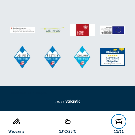
Footer aus-/einklappen
Webcams
13°C/28°C
11/11