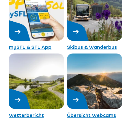
mySFL & SFL App
Skibus & Wanderbus
Wetterbericht
Übersicht Webcams