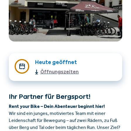
Heute geöffnet
Unterkünfte finden
Ticket- &
Gutscheinshop
Öffnungszeiten
+43/5476/6239
Deutsch
Ihr Partner für Bergsport!
info@serfaus-fiss-ladis.at
Rent your Bike – Dein Abenteuer beginnt hier!
Wir sind ein junges, motiviertes Team mit einer
Leidenschaft für Bewegung – auf zwei Rädern, zu Fuß
über Berg und Tal oder beim täglichen Run. Unser Ziel?