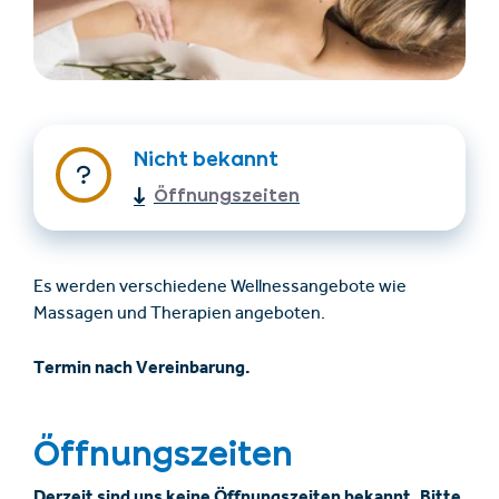
Nicht bekannt
Öffnungszeiten
Unterkünfte finden
Ticket- &
Gutscheinshop
Es werden verschiedene Wellnessangebote wie
Massagen und Therapien angeboten.
+43/5476/6239
Deutsch
Termin nach Vereinbarung.
info@serfaus-fiss-ladis.at
Öffnungszeiten
Derzeit sind uns keine Öffnungszeiten bekannt. Bitte