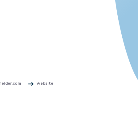
heider.com
Website