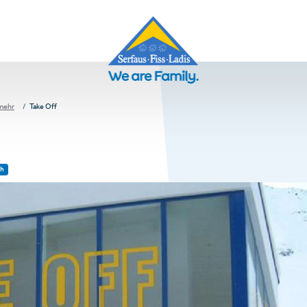
 mehr
Take Off
h