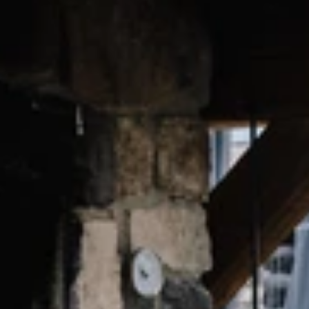
Unterkünfte finden
Ticket- &
Gutscheinshop
+43/5476/6239
Deutsch
info@serfaus-fiss-ladis.at