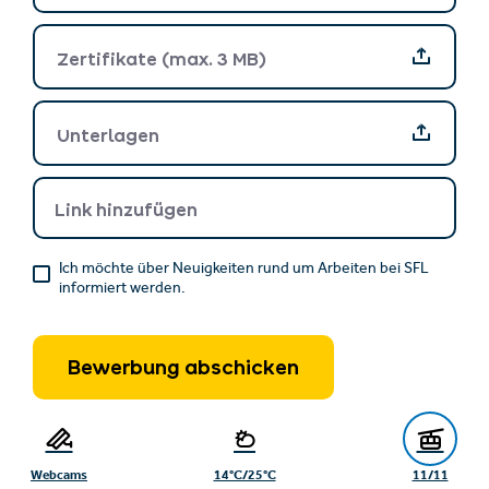
Zertifikate (max. 3 MB)
Zertifikate (max. 3 MB)
Unterlagen
Unterlagen
Link hinzufügen
Ich möchte über Neuigkeiten rund um Arbeiten bei SFL
informiert werden.
Bewerbung abschicken
Nach Absenden des Kontaktformulars erfolgt eine
Verarbeitung der von Ihnen eingegebenen
Webcams
14°C/25°C
11/11
personenbezogenen Daten durch den datenschutzrechtlich