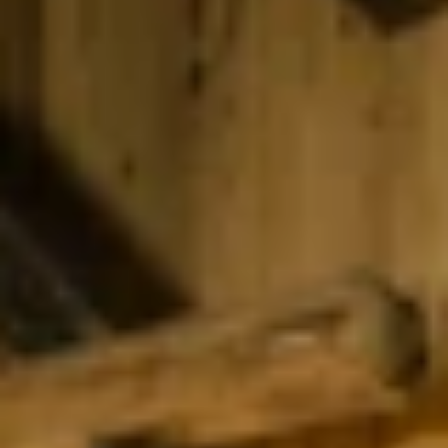
Unterkünfte finden
Ticket- &
Gutscheinshop
+43/5476/6239
Deutsch
info@serfaus-fiss-ladis.at