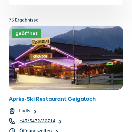
75 Ergebnisse
geöffnet
Unterkünfte finden
Ticket- &
Gutscheinshop
+43/5476/6239
Deutsch
Après-Ski Restaurant Geigaloch
info@serfaus-fiss-ladis.at
Ladis
+43/5472/20714
Öffnungszeiten