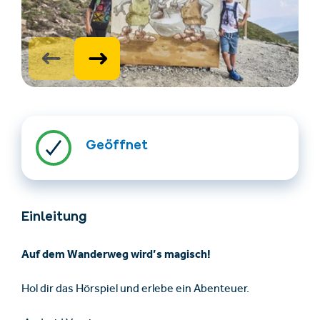
Geöffnet
Unterkünfte finden
Ticket- &
Gutscheinshop
Einleitung
+43/5476/6239
Deutsch
info@serfaus-fiss-ladis.at
Auf dem Wanderweg wird’s magisch!
Hol dir das Hörspiel und erlebe ein Abenteuer.