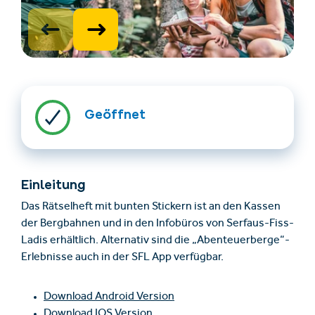
Geöffnet
Unterkünfte finden
Ticket- &
Gutscheinshop
Einleitung
Das Rätselheft mit bunten Stickern ist an den Kassen
+43/5476/6239
Deutsch
der Bergbahnen und in den Infobüros von Serfaus-Fiss-
info@serfaus-fiss-ladis.at
Ladis erhältlich. Alternativ sind die „Abenteuerberge“-
Erlebnisse auch in der SFL App verfügbar.
Download Android Version
Download IOS Version