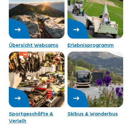
Übersicht Webcams
Erlebnisprogramm
Sportgeschäfte &
Skibus & Wanderbus
Verleih