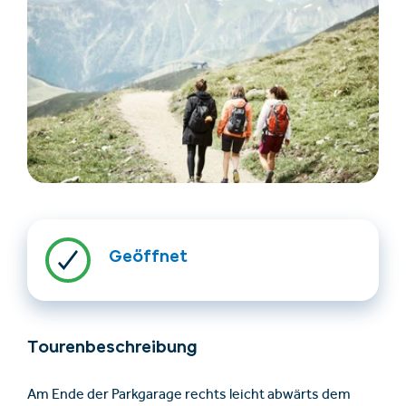
Unterkünfte finden
Ticket- &
Gutscheinshop
Geöffnet
+43/5476/6239
Deutsch
info@serfaus-fiss-ladis.at
Tourenbeschreibung
Am Ende der Parkgarage rechts leicht abwärts dem