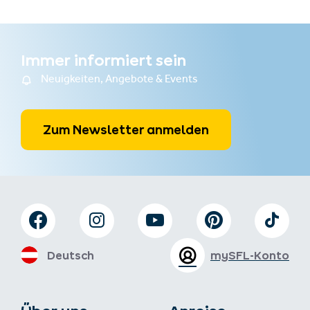
Immer informiert sein
Neuigkeiten, Angebote & Events
Zum Newsletter anmelden
Deutsch
mySFL-Konto