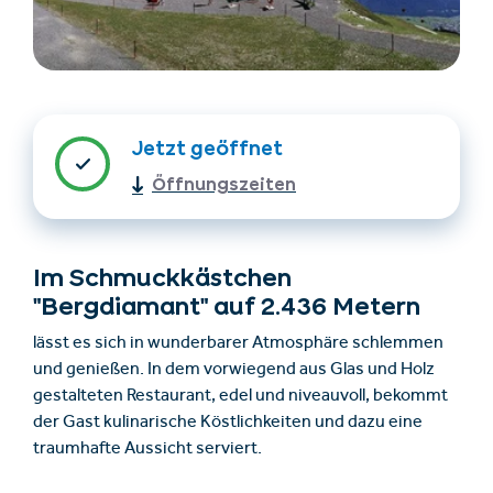
Jetzt geöffnet
Öffnungszeiten
Unterkünfte finden
Ticket- &
Gutscheinshop
Im Schmuckkästchen
"Bergdiamant" auf 2.436 Metern
lässt es sich in wunderbarer Atmosphäre schlemmen
+43/5476/6239
Deutsch
und genießen. In dem vorwiegend aus Glas und Holz
info@serfaus-fiss-ladis.at
gestalteten Restaurant, edel und niveauvoll, bekommt
der Gast kulinarische Köstlichkeiten und dazu eine
traumhafte Aussicht serviert.