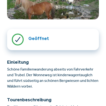
Geöffnet
Unterkünfte finden
Ticket- &
Gutscheinshop
Einleitung
Schöne Familienwanderung abseits von Fahrverkehr
+43/5476/6239
Deutsch
und Trubel. Der Wonneweg ist kinderwagentauglich
info@serfaus-fiss-ladis.at
und führt südseitig an schönen Bergwiesen und lichten
Wäldern vorbei.
Tourenbeschreibung