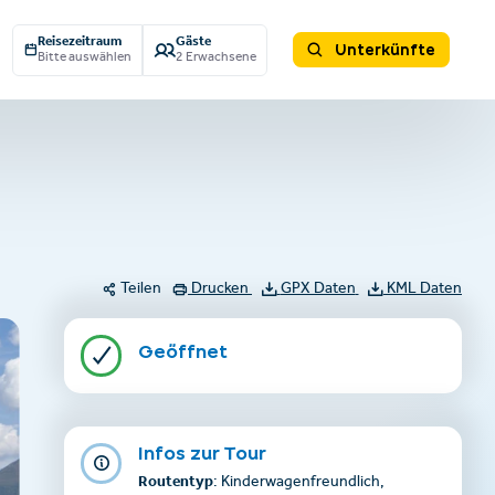
Reisezeitraum
Gäste
Unterkünfte
Bitte auswählen
2 Erwachsene
Teilen
Drucken
GPX Daten
KML Daten
Geöffnet
Infos zur Tour
Routentyp
: Kinderwagenfreundlich,