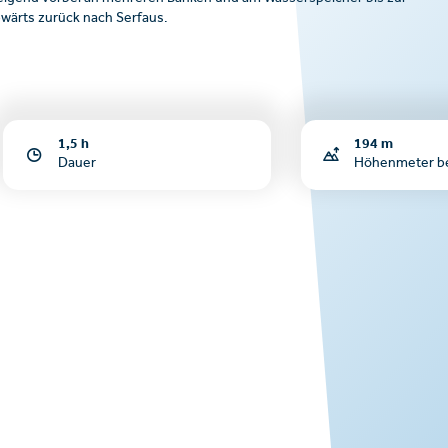
wärts zurück nach Serfaus.
1,5 h
194 m
Dauer
Höhenmeter b