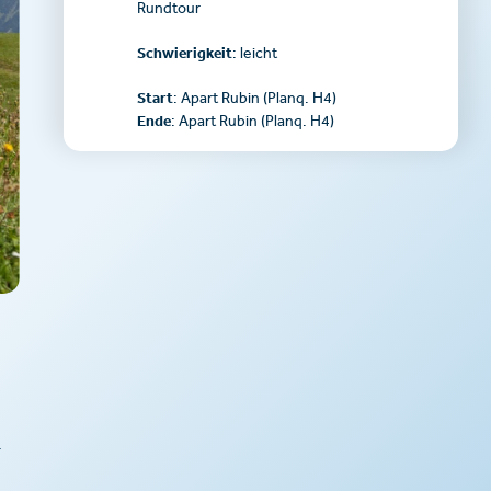
Rundtour
Schwierigkeit
: leicht
Start
: Apart Rubin (Planq. H4)
Ende
: Apart Rubin (Planq. H4)
.