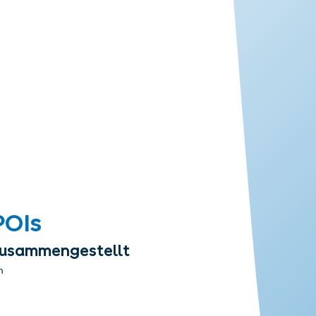
POIs
 zusammengestellt
n