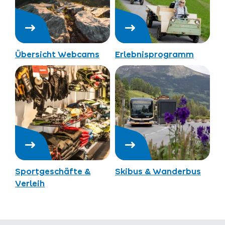
Übersicht Webcams
Erlebnisprogramm
Sportgeschäfte &
Skibus & Wanderbus
Verleih