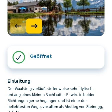
Unterkünfte finden
Ticket- &
Geöffnet
Gutscheinshop
+43/5476/6239
Deutsch
Einleitung
info@serfaus-fiss-ladis.at
Der Waalsteig verläuft stellenweise sehr idyllisch
entlang eines kleinen Bachlaufes. Er wird in beiden
Richtungen gerne begangen und ist einer der
beliebtesten Wege, vor allem als Abstieg von Steinegg,