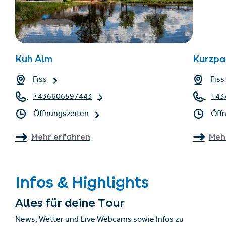
Kuh Alm
Kurzpar
Fiss
Fiss
+436606597443
+43
Öffnungszeiten
Öff
Mehr erfahren
Meh
Infos & Highlights
Alles für deine Tour
News, Wetter und Live Webcams sowie Infos zu