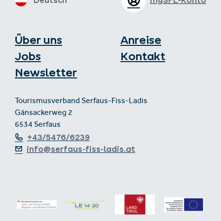
Deutsch
mySFL-Konto
Über uns
Anreise
Jobs
Kontakt
Newsletter
Tourismusverband Serfaus-Fiss-Ladis
Gänsackerweg 2
6534 Serfaus
+43/5476/6239
info@serfaus-fiss-ladis.at