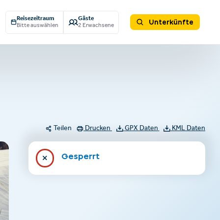
Reisezeitraum
Gäste
Unterkünfte
Bitte auswählen
2 Erwachsene
Teilen
Drucken
GPX Daten
KML Daten
Gesperrt