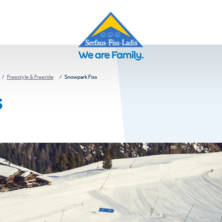
Freestyle & Freeride
Snowpark Fiss
s