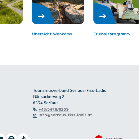
Übersicht Webcams
Erlebnisprogramm
Tourismusverband Serfaus-Fiss-Ladis
Gänsackerweg 2
6534 Serfaus
+43/5476/6239
info@serfaus-fiss-ladis.at