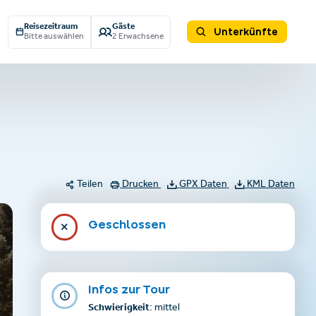
Reisezeitraum
Gäste
Unterkünfte
Bitte auswählen
2 Erwachsene
Teilen
Drucken
GPX Daten
KML Daten
Geschlossen
Infos zur Tour
Schwierigkeit
: mittel