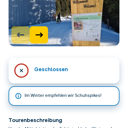
Unterkünfte finden
Ticket- &
Gutscheinshop
Geschlossen
+43/5476/6239
Deutsch
Im Winter empfehlen wir Schuhspikes!
info@serfaus-fiss-ladis.at
Tourenbeschreibung