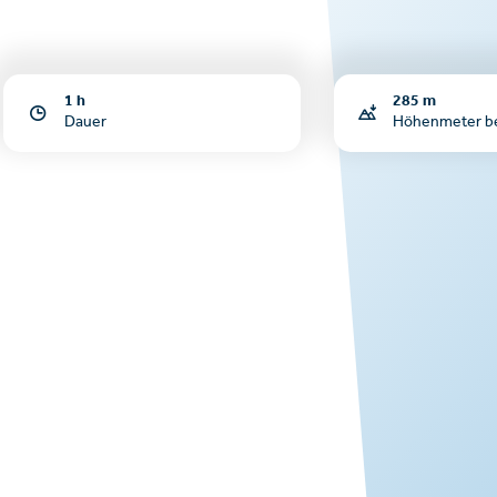
1 h
285 m
Dauer
Höhenmeter b