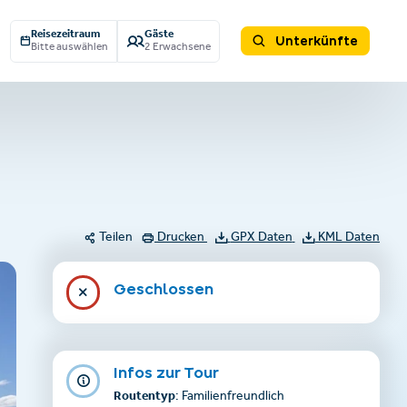
Reisezeitraum
Gäste
Unterkünfte
Bitte auswählen
2 Erwachsene
Teilen
Drucken
GPX Daten
KML Daten
Geschlossen
Infos zur Tour
Routentyp
: Familienfreundlich