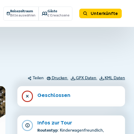
Reisezeitraum
Gäste
Unterkünfte
Bitte auswählen
2 Erwachsene
Teilen
Drucken
GPX Daten
KML Daten
Geschlossen
Infos zur Tour
Routentyp
: Kinderwagenfreundlich,