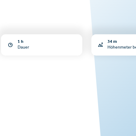
1 h
34 m
Dauer
Höhenmeter b