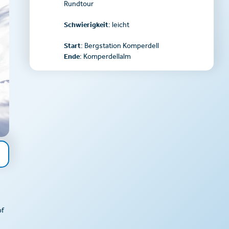
Rundtour
Schwierigkeit
: leicht
Start
: Bergstation Komperdell
Ende
: Komperdellalm
pf