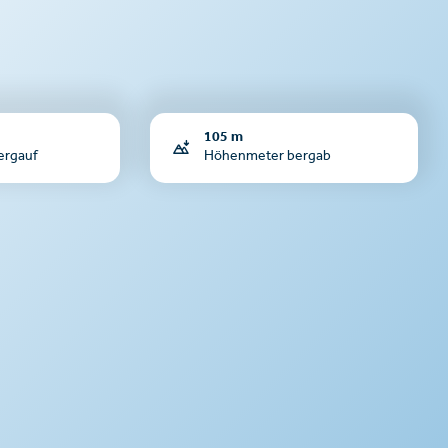
105 m
ergauf
Höhenmeter bergab