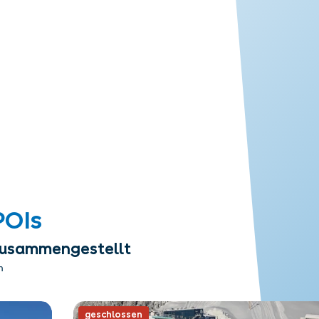
POIs
 zusammengestellt
n
geschlossen