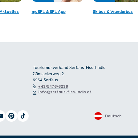
Aktuelles
mySFL & SFL App
Skibus & Wanderbus
Tourismusverband Serfaus-Fiss-Ladis
Gänsackerweg 2
6534 Serfaus
+43/5476/6239
info@serfaus-fiss-ladis.at
Deutsch