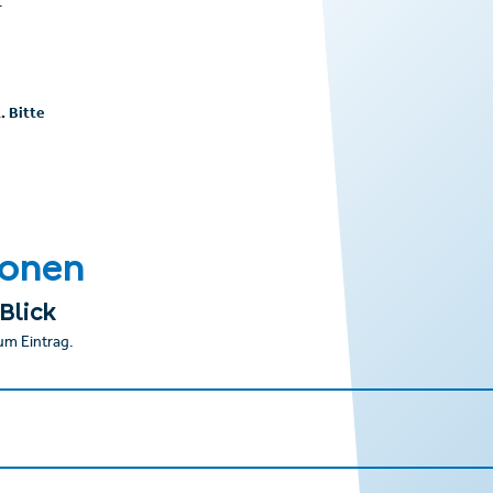
.
. Bitte
ionen
Blick
um Eintrag.