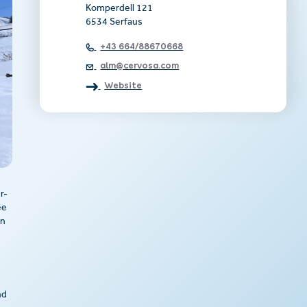
Komperdell 121
6534 Serfaus
+43 664/88670668
alm@cervosa.com
Website
r-
ee
en
nd