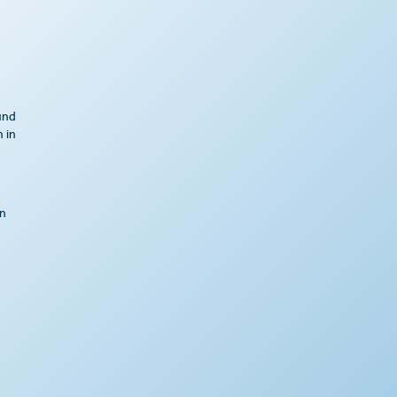
nd
 in
in