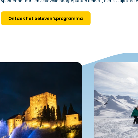
spannende tours en actievolle hoogtepunten beleeft, hier is altijd iets t
Ontdek het belevenisprogramma