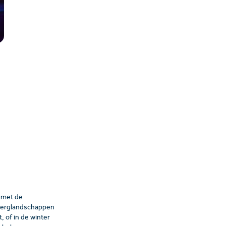
t met de
 berglandschappen
 of in de winter