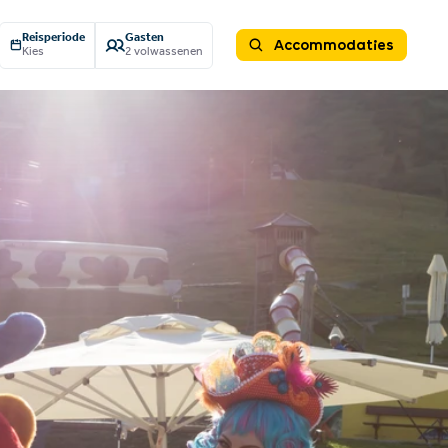
Reisperiode
Gasten
Accommodaties
Kies
2 volwassenen