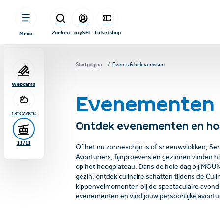
sr.table-of-contents
Avondevents
Belevenisprogramma
Top evenementen
Beleef Serfaus-Fiss-Ladis!
Ga naar hoofdinhoud
Ga naar inhoudsopgave
Ga naar hoofdnavigatie
Zoeken
mySFL
Ticketshop
Menu
Startpagina
Events & belevenissen
Webcams
Evenementen
13°C/28°C
Ontdek evenementen en h
11/11
Of het nu zonneschijn is of sneeuwvlokken, Serf
Avonturiers, fijnproevers en gezinnen vinden h
op het hoogplateau. Dans de hele dag bij MOUN
gezin, ontdek culinaire schatten tijdens de Culin
kippenvelmomenten bij de spectaculaire avonds
evenementen en vind jouw persoonlijke avontu