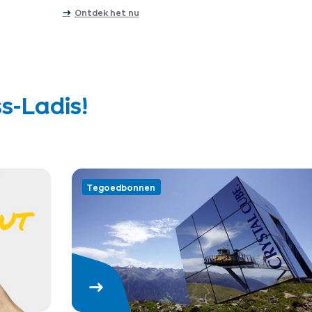
Ontdek het nu
s-Ladis!
Tegoedbonnen