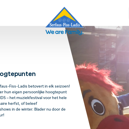
oogtepunten
aus-Fiss-Ladis betovert in elk seizoen!
ier hun eigen persoonlijke hoogtepunt
DS – het muziekfestival voor het hele
aire herfst, of beleef
hows in de winter. Blader nu door de
ur!