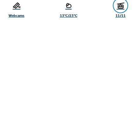
6534 Serfaus
Webcams
13°C/23°C
11/11
+43/5476/6239
info@serfaus-fiss-ladis.at
Voettekst uit-/inklappen