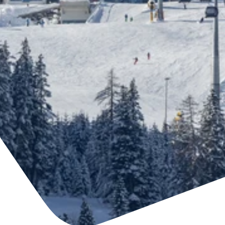
Accommodatie
Ticket- &
vinden
cadeaushop
+43/5476/6239
Nederlands
info@serfaus-fiss-ladis.at