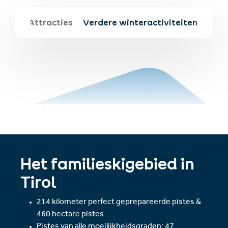
style
Attracties
Verdere winteractiviteiten
Het familieskigebied in
Tirol
214 kilometer perfect geprepareerde pistes &
460 hectare pistes
Pistes van alle moeilijkheidsgraden: 47