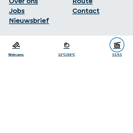
Over ons
Route
Jobs
Contact
Nieuwsbrief
Toeristenburo Serfaus-Fiss-Ladis
Gänsackerweg 2
6534 Serfaus
Webcams
12°C/26°C
11/11
+43/5476/6239
info@serfaus-fiss-ladis.at