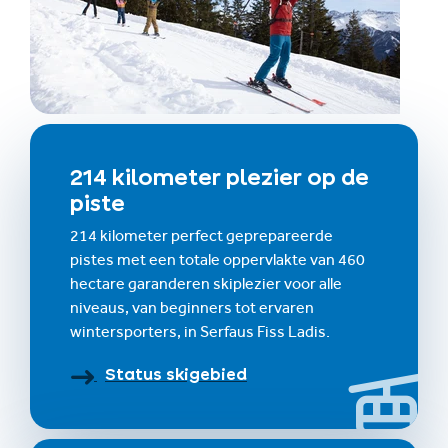
214 kilometer plezier op de
piste
214 kilometer perfect geprepareerde
pistes met een totale oppervlakte van 460
hectare garanderen skiplezier voor alle
niveaus, van beginners tot ervaren
wintersporters, in Serfaus Fiss Ladis.
Status skigebied