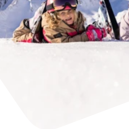
Accommodatie
Ticket- &
vinden
cadeaushop
+43/5476/6239
Nederlands
info@serfaus-fiss-ladis.at