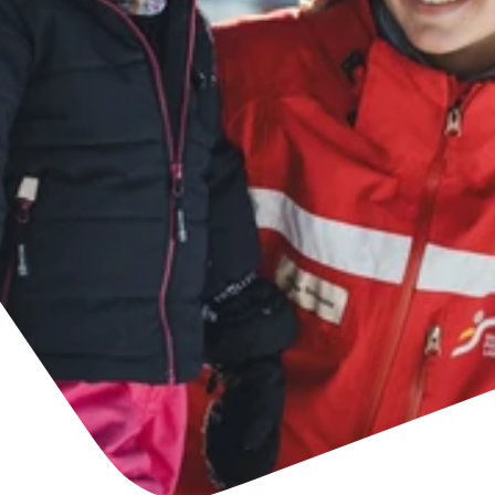
Accommodatie
Ticket- &
vinden
cadeaushop
+43/5476/6239
Nederlands
info@serfaus-fiss-ladis.at