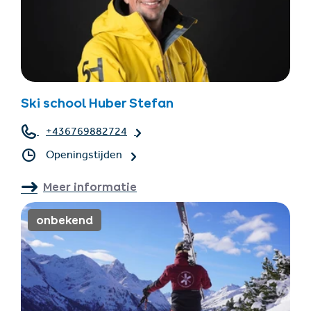
Ski school Huber Stefan
+436769882724
Openingstijden
Meer informatie
onbekend