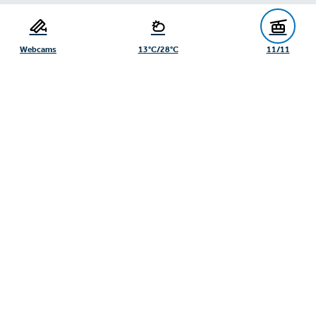
Toeristenburo Serfaus-Fiss-Ladis
Gänsackerweg 2
6534 Serfaus
Webcams
13°C/28°C
11/11
+43/5476/6239
info@serfaus-fiss-ladis.at
Voettekst uit-/inklappen