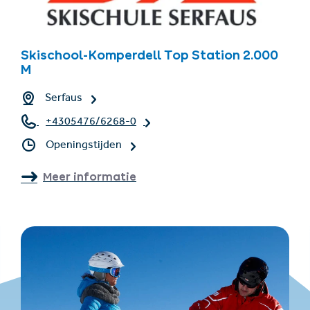
Skischool-Komperdell Top Station 2.000
M
Serfaus
+4305476/6268-0
Openingstijden
Meer informatie