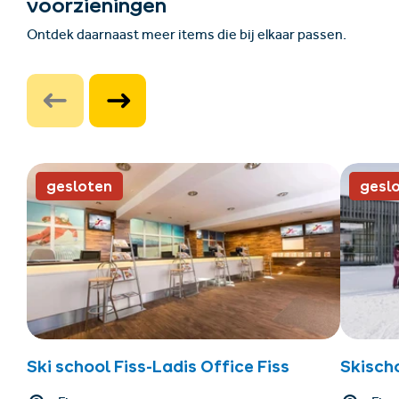
voorzieningen
Ontdek daarnaast meer items die bij elkaar passen.
gesloten
gesl
Ski school Fiss-Ladis Office Fiss
Skischo