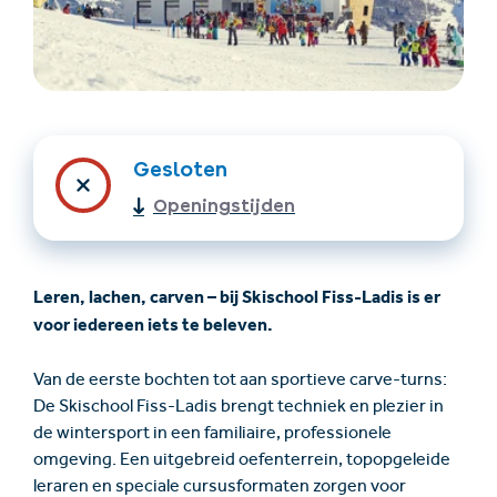
Gesloten
Openingstijden
Accommodatie
Ticket- &
vinden
cadeaushop
Leren, lachen, carven – bij Skischool Fiss-Ladis is er
voor iedereen iets te beleven.
+43/5476/6239
Nederlands
info@serfaus-fiss-ladis.at
Van de eerste bochten tot aan sportieve carve-turns:
De Skischool Fiss-Ladis brengt techniek en plezier in
de wintersport in een familiaire, professionele
omgeving. Een uitgebreid oefenterrein, topopgeleide
leraren en speciale cursusformaten zorgen voor