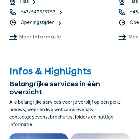
Fiss
Fiss
+43/5476/6757
+43
Openingstijden
Ope
Meer informatie
Mee
Infos & Highlights
Belangrijke services in één
overzicht
Alle belangrijke services voor je verblijf op één plek:
nieuws, weer en live webcams evenals
contactgegevens, brochures, folders en nuttige
informatie.